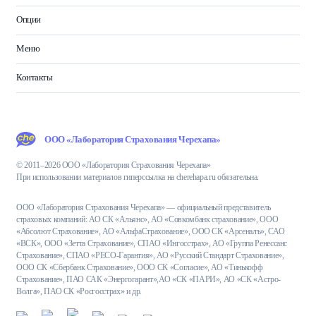
Опции
Меню
Контакты
ООО «Лаборатория Страхования Черехапа»
© 2011–2026 ООО «Лаборатория Страхования Черехапа»
При использовании материалов гиперссылка на cherehapa.ru обязательна.
ООО «Лаборатория Страхования Черехапа» — официальный представитель
страховых компаний: АО СК «Альянс», АО «Совкомбанк страхование», ООО
«Абсолют Страхование», АО «АльфаСтрахование», ООО СК «Арсеналъ», САО
«ВСК», ООО «Зетта Страхование», СПАО «Ингосстрах», АО «Группа Ренессанс
Страхование», СПАО «РЕСО-Гарантия», АО «Русский Стандарт Страхование»,
ООО СК «Сбербанк Страхование», ООО СК «Согласие», АО «Тинькофф
Страхование», ПАО САК «Энергогарант»,АО «СК «ПАРИ», АО «СК «Астро-
Волга», ПАО СК «Росгосстрах» и др.