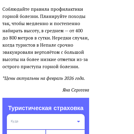
Соблюдайте правила профилактики
горной болезни. Планируйте походы
так, чтобы медленно и постепенно
набирать высоту, в среднем — от 400
до 800 метров в сутки. Нередки случаи,
когда туристов в Непале срочно
эвакуировали вертолётом с большой
высоты на более низкие отметки из-за
острого приступа горной болезни.
*Цены актуальны на февраль 2026 года.
Яна Сергеева
Туристическая страховка
Куда
ВСЕ СТРАНЫ
ВСЕ ВИДЫ СПОРТА
Август
Август
2026
2026
Турист:
30 лет