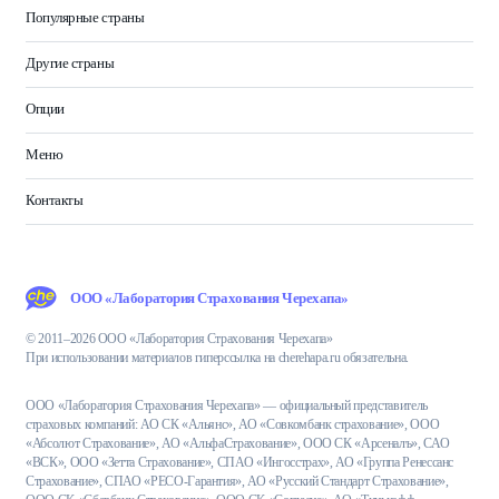
Популярные страны
Другие страны
Опции
Меню
Контакты
ООО «Лаборатория Страхования Черехапа»
© 2011–2026 ООО «Лаборатория Страхования Черехапа»
При использовании материалов гиперссылка на cherehapa.ru обязательна.
ООО «Лаборатория Страхования Черехапа» — официальный представитель
страховых компаний: АО СК «Альянс», АО «Совкомбанк страхование», ООО
«Абсолют Страхование», АО «АльфаСтрахование», ООО СК «Арсеналъ», САО
«ВСК», ООО «Зетта Страхование», СПАО «Ингосстрах», АО «Группа Ренессанс
Страхование», СПАО «РЕСО-Гарантия», АО «Русский Стандарт Страхование»,