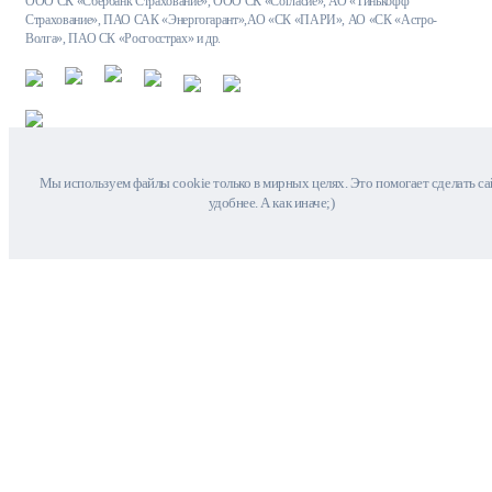
ООО СК «Сбербанк Страхование», ООО СК «Согласие», АО «Тинькофф
Страхование», ПАО САК «Энергогарант»,АО «СК «ПАРИ», АО «СК «Астро-
Волга», ПАО СК «Росгосстрах» и др.
Мы используем файлы cookie только в мирных целях. Это помогает сделать са
удобнее. А как иначе;)