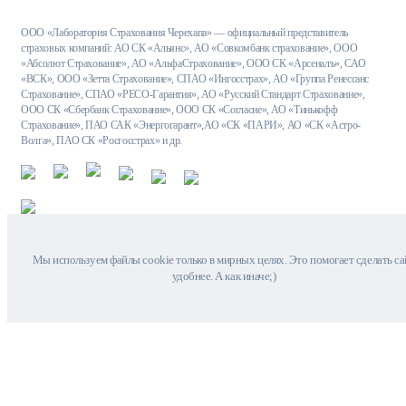
ООО «Лаборатория Страхования Черехапа» — официальный представитель
страховых компаний: АО СК «Альянс», АО «Совкомбанк страхование», ООО
«Абсолют Страхование», АО «АльфаСтрахование», ООО СК «Арсеналъ», САО
«ВСК», ООО «Зетта Страхование», СПАО «Ингосстрах», АО «Группа Ренессанс
Страхование», СПАО «РЕСО-Гарантия», АО «Русский Стандарт Страхование»,
ООО СК «Сбербанк Страхование», ООО СК «Согласие», АО «Тинькофф
Страхование», ПАО САК «Энергогарант»,АО «СК «ПАРИ», АО «СК «Астро-
Волга», ПАО СК «Росгосстрах» и др.
Мы используем файлы cookie только в мирных целях. Это помогает сделать са
удобнее. А как иначе;)