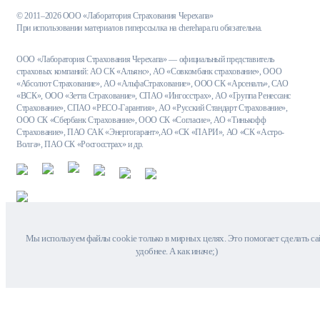
© 2011–2026 ООО «Лаборатория Страхования Черехапа»
При использовании материалов гиперссылка на cherehapa.ru обязательна.
ООО «Лаборатория Страхования Черехапа» — официальный представитель
страховых компаний: АО СК «Альянс», АО «Совкомбанк страхование», ООО
«Абсолют Страхование», АО «АльфаСтрахование», ООО СК «Арсеналъ», САО
«ВСК», ООО «Зетта Страхование», СПАО «Ингосстрах», АО «Группа Ренессанс
Страхование», СПАО «РЕСО-Гарантия», АО «Русский Стандарт Страхование»,
ООО СК «Сбербанк Страхование», ООО СК «Согласие», АО «Тинькофф
Страхование», ПАО САК «Энергогарант»,АО «СК «ПАРИ», АО «СК «Астро-
Волга», ПАО СК «Росгосстрах» и др.
Мы используем файлы cookie только в мирных целях. Это помогает сделать са
удобнее. А как иначе;)