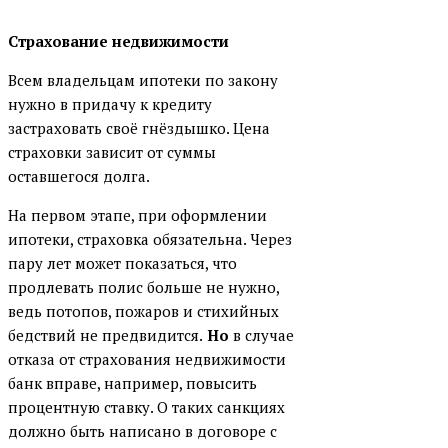
Металлинвестбанк
Страхование недвижимости
Московский Индустриальный
Всем владельцам ипотеки по закону
банк
нужно в придачу к кредиту
Московский кредитный банк
застраховать своё гнёздышко. Цена
(МКБ)
страховки зависит от суммы
Москоммерцбанк
оставшегося долга.
МТС банк
На первом этапе, при оформлении
НОВИКОМБАНК
ипотеки, страховка обязательна. Через
пару лет может показаться, что
ПримСоцБанк
продлевать полис больше не нужно,
Промсвязьбанк (ПСБ)
ведь потопов, пожаров и стихийных
бедствий не предвидится.
Но
в случае
РНКБ
отказа от страхования недвижимости
Ростфинанс банк
банк вправе, например, повысить
Руснарбанк
процентную ставку. О таких санкциях
должно быть написано в договоре с
СДМ-Банк