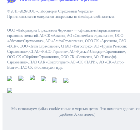
Интеза банк
© 2011–2026 ООО «Лаборатория Страхования Черехапа»
При использовании материалов гиперссылка на cherehapa.ru обязательна.
Интерпрогрессбанк
КОШЕЛЕВ-БАНК
ООО «Лаборатория Страхования Черехапа» — официальный представитель
страховых компаний: АО СК «Альянс», АО «Совкомбанк страхование», ООО
Кредит Европа Банк
«Абсолют Страхование», АО «АльфаСтрахование», ООО СК «Арсеналъ», САО
«ВСК», ООО «Зетта Страхование», СПАО «Ингосстрах», АО «Группа Ренессанс
Левобережный
Страхование», СПАО «РЕСО-Гарантия», АО «Русский Стандарт Страхование»,
ООО СК «Сбербанк Страхование», ООО СК «Согласие», АО «Тинькофф
Металлинвестбанк
Страхование», ПАО САК «Энергогарант»,АО «СК «ПАРИ», АО «СК «Астро-
Волга», ПАО СК «Росгосстрах» и др.
Московский Индустриальный
банк
Московский кредитный банк
(МКБ)
Москоммерцбанк
Мы используем файлы cookie только в мирных целях. Это помогает сделать са
удобнее. А как иначе;)
МТС банк
НОВИКОМБАНК
ПримСоцБанк