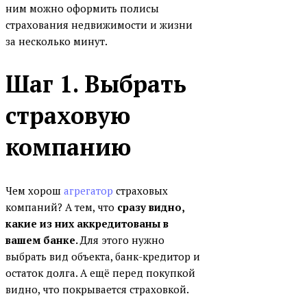
ним можно оформить полисы
Абсолют банк
страхования недвижимости и жизни
Совкомбанк
за несколько минут.
Уралсиб банк
Шаг 1. Выбрать
АК Барс банк
Санкт-Петербург банк
страховую
ЮниКредит банк
компанию
БАЛТИНВЕСТБАНК
Банк Аверс
Чем хорош
агрегатор
страховых
Банк жилищного
компаний? А тем, что
сразу видно,
финансирования
какие из них аккредитованы в
Банк ЗЕНИТ
вашем банке.
Для этого нужно
выбрать вид объекта, банк-кредитор и
Банк Оранжевый
остаток долга. А ещё перед покупкой
Банк Россия
видно, что покрывается страховкой.
Банк Саратов