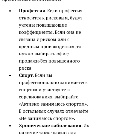
Экспобанк
Профессия.
Если профессия
Другой банк
относится к рисковым, будут
учтены повышающие
коэффициенты. Если она не
связана с риском или с
вредным производством, то
нужно выбирать офис/
продажи/без повышенного
риска.
Спорт.
Если вы
профессионально занимаетесь
спортом и участвуете в
соревнованиях, выбирайте
«Активно занимаюсь спортом».
В остальных случаях отмечайте
«Не занимаюсь спортом».
Хронические заболевания.
Их
наличие также важно для