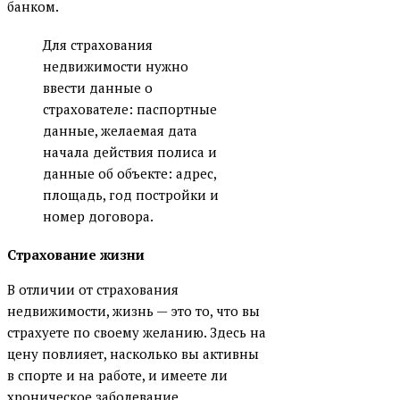
банком.
Севергазбанк (СГБ)
Для страхования
СМП Банк
недвижимости нужно
Сургутнефть банк (СНГБ)
ввести данные о
Т-Банк
страхователе: паспортные
данные, желаемая дата
ТАТСОЦБАНК
начала действия полиса и
ТрансКапиталБанк (ТКБ)
данные об объекте: адрес,
площадь, год постройки и
УБРиР
номер договора.
Урал ФД Банк
Страхование жизни
УРАЛПРОМБАНК
Фора-Банк
В отличии от страхования
недвижимости, жизнь — это то, что вы
ЧЕЛИНДБАНК
страхуете по своему желанию. Здесь на
ЧЕЛЯБИНВЕСТБАНК
цену повлияет, насколько вы активны
Энергобанк
в спорте и на работе, и имеете ли
хроническое заболевание.