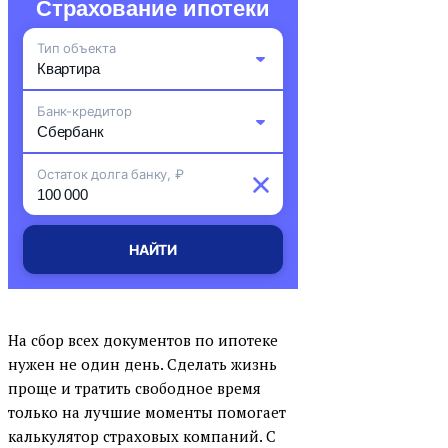
Страхование ипотеки
Тип объекта
Квартира
Банк-кредитор
Комната
Сбербанк
Остаток долга банку, ₽
Частный дом
ВТБ
Земельный участок
Альфа-Банк
Апартаменты
НАЙТИ
ДОМ.РФ Банк
Таунхаус
Газпромбанк
Коммерческая недвижимость
На сбор всех документов по ипотеке
Россельхоз (РСХБ)
Машиноместо
нужен не один день. Сделать жизнь
Открытие
Иная нежилая постройка
проще и тратить свободное время
Росбанк ДОМ
только на лучшие моменты помогает
калькулятор страховых компаний. С
Райффайзенбанк