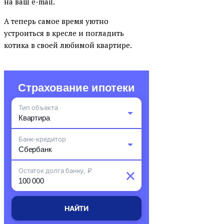
на ваш e-mail.
А теперь самое время уютно
устроиться в кресле и погладить
котика в своей любимой квартире.
Страхование ипотеки
Тип объекта
Квартира
Банк-кредитор
Комната
Сбербанк
Остаток долга банку, ₽
Частный дом
ВТБ
Земельный участок
Альфа-Банк
Апартаменты
НАЙТИ
ДОМ.РФ Банк
Таунхаус