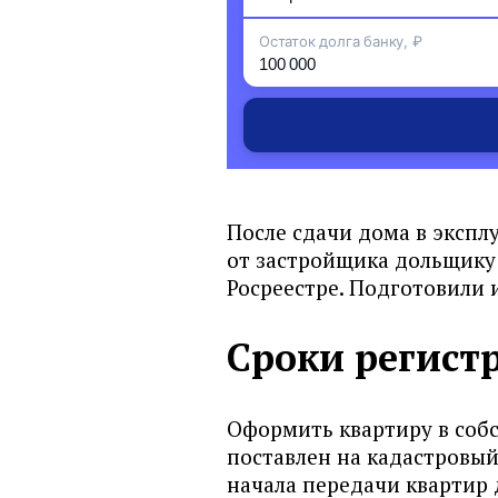
Комната
Сбербанк
Остаток долга банку, ₽
Частный дом
ВТБ
Земельный участок
Альфа-Банк
Апартаменты
ДОМ.РФ Банк
Таунхаус
Газпромбанк
Коммерческая недвижимост
Россельхоз (РСХБ)
Машиноместо
После сдачи дома в эксп
Открытие
от застройщика дольщику 
Иная нежилая постройка
Росреестре. Подготовили и
Росбанк ДОМ
Райффайзенбанк
Сроки регист
Абсолют банк
Совкомбанк
Оформить квартиру в собс
Уралсиб банк
поставлен на кадастровый 
АК Барс банк
начала передачи квартир 