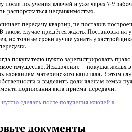
у после получения ключей и уже через 7-9 рабо
ть распоряжаться недвижимостью.
ачинает передачу квартир, не поставив построе
В таком случае придётся ждать. Постановка на у
цев, но точные сроки лучше узнать у застройщик
вания
передачи.
огда покупателю нужно зарегистрировать право
имое имущество. Исключение — покупка жилья в
пользованием материнского капитала. В этом слу
обственности и выделить доли членам семьи ну
омента подписания акта приёма-передачи.
 нужно сделать после получения ключей в
ождение)
я регионов
товьте документы