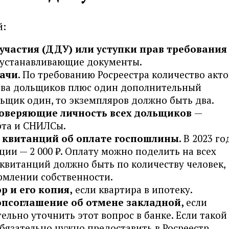
й:
 участия (ДДУ) или уступки прав требовани
оустанавливающие документы.
дачи
. По требованию Росреестра количество акто
ства дольщиков плюс один дополнительный
льщик один, то экземпляров должно быть два.
оверяющие личность всех дольщиков
—
рта и СНИЛСы.
 банк
 квитанций об оплате госпошлины.
В 2023 го
ции — 2 000 ₽. Оплату можно поделить на всех
 (МКБ)
 квитанций должно быть по количеству человек,
рмлении собственности.
р и его копия,
если квартира в ипотеку.
опсоглашение об отмене закладной,
если
ельно уточнить этот вопрос в банке. Если такой
обязательно нужно предоставить в Росреестр.