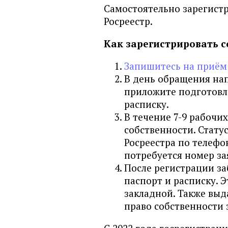
Фора-Банк
Самостоятельно зарегист
ЧЕЛИНДБАНК
Росреестр.
ЧЕЛЯБИНВЕСТБАНК
Как зарегистрировать с
Энергобанк
Запишитесь на приём
Экспобанк
В день обращения на
Другой банк
приложите подготовл
расписку.
В течение 7-9 рабочи
собственности. Стату
Росреестра по телефону
потребуется номер за
После регистрации з
паспорт и расписку. Э
закладной. Также выд
право собственности 