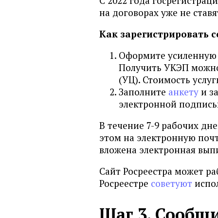
С 2022 года госрегистрац
на договорах уже не ставя
Как зарегистрировать с
Оформите усиленную 
Получить УКЭП можно
(УЦ). Стоимость услуг
Заполните
анкету
и з
электронной подпись
В течение 7-9 рабочих дн
этом на электронную почт
вложена электронная вып
Сайт Росреестра может раб
Росреестре
советуют
испол
Шаг 3. Сообщ