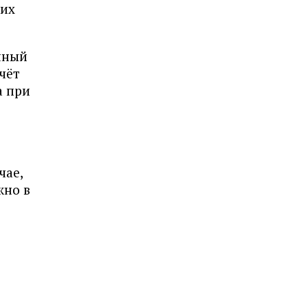
чих
нный
чёт
а при
чае,
жно в