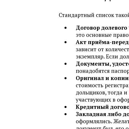
Дальневосточный банк
Инвестторгбанк
Стандартный список тако
Интеза банк
Договор долевого
Интерпрогрессбанк
это основные прав
КОШЕЛЕВ-БАНК
Акт приёма-пере
Кредит Европа Банк
зависит от количе
экземпляр. Если до
Левобережный
Документы, удост
Металлинвестбанк
понадобятся паспо
Московский Индустриальный
Оригинал и копии
стоимость регистра
Московский кредитный банк
дольщиков, тогда и
Москоммерцбанк
участвующих в офо
МТС банк
Кредитный догово
НОВИКОМБАНК
Закладная либо д
оформлялись. Желат
ПримСоцБанк
документ был, его 