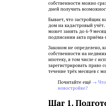
Санкт-Петербург банк
собственности можно сраз
дней получить возможнос
ЮниКредит банк
БАЛТИНВЕСТБАНК
Бывает, что застройщик н
Банк Аверс
дом на кадастровый учёт. 
может занять до 6-9 меся
Банк жилищного финансиро
подписании акта приёма-
Банк ЗЕНИТ
Банк Оранжевый
Законом не определено, к
собственности на недвиж
Банк Россия
ипотеку, в том числе с ис
Банк Саратов
зарегистрировать право с
Банк Солидарность
течение трёх месяцев с м
Банк Союз
Почитайте ещё
→ Что
БМ-Банк (бывший Банк Возр
новостройке?
Всероссийский банк развити
ГЕНБАНК
Шаг 1. Подго