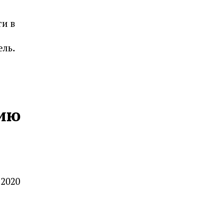
и в
ль.
цию
 2020