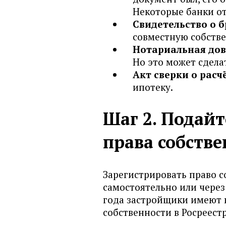
Промсвязьбанк (ПСБ)
Некоторые банки от
РНКБ
Свидетельство о 
совместную собстве
Ростфинанс банк
Нотариальная дов
Руснарбанк
Но это может сдела
СДМ-Банк
Акт сверки о расч
Севергазбанк (СГБ)
ипотеку.
СМП Банк
Шаг 2. Подай
Сургутнефть банк (СНГБ)
Т-Банк
права собств
ТАТСОЦБАНК
ТрансКапиталБанк (ТКБ)
Зарегистрировать право 
УБРиР
самостоятельно или через 
Урал ФД Банк
года застройщики имеют п
собственности в Росреестр
УРАЛПРОМБАНК