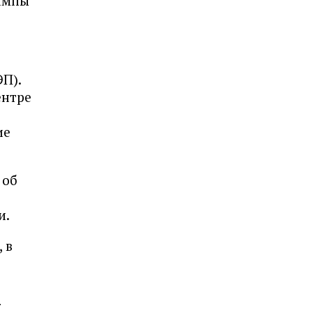
тампы
П).
ентре
ие
 об
и.
 в
х