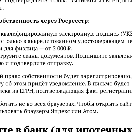
ия подтверждается только выпиской из ЕГРН, ш
т.
обственность через Росреестр
:
квалифицированную электронную подпись (УКЭ
 только в аккредитованном удостоверяющем ц
и для физлица — от 2 000 ₽.
агрузите сканы документов. Подпишите заявлен
ю и подтвердите отправку.
ей право собственности будет зарегистрировано,
у об этом придёт уведомление. В письмо будет
иска из ЕГРН, подтверждающая факт регистраци
отать не во всех браузерах. Чтобы открыть сайт,
ьзовать браузеры Яндекс или Атом.
ите в банк (для ипотечны