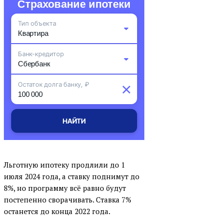
Страхование ипотеки
Тип объекта
Квартира
Банк-кредитор
Комната
Сбербанк
Остаток долга банку, ₽
Частный дом
ВТБ
Земельный участок
Альфа-Банк
Апартаменты
НАЙТИ
ДОМ.РФ Банк
Таунхаус
Газпромбанк
Коммерческая недвижимость
Льготную ипотеку продлили до 1
Россельхоз (РСХБ)
Машиноместо
июля 2024 года, а ставку поднимут до
Открытие
Иная нежилая постройка
8%, но программу всё равно будут
Росбанк ДОМ
постепенно сворачивать. Ставка 7%
останется до конца 2022 года.
Райффайзенбанк