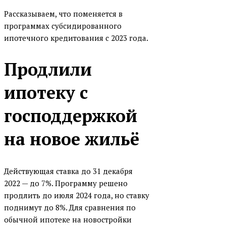
Абсолют банк
Рассказываем, что поменяется в
программах субсидированного
Совкомбанк
ипотечного кредитования с 2023 года.
Уралсиб банк
АК Барс банк
Продлили
Санкт-Петербург банк
ипотеку с
ЮниКредит банк
господдержкой
БАЛТИНВЕСТБАНК
Банк Аверс
на новое жильё
Банк жилищного
финансирования
Действующая ставка до 31 декабря
Банк ЗЕНИТ
2022 — до 7%. Программу решено
Банк Оранжевый
продлить до июля 2024 года, но ставку
Банк Россия
поднимут до 8%. Для сравнения по
обычной ипотеке на новостройки
Банк Саратов