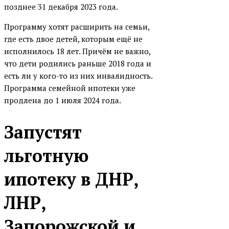
позднее 31 декабря 2023 года.
Металлинвестбанк
Программу хотят расширить на семьи,
Московский Индустриальный
где есть двое детей, которым ещё не
банк
исполнилось 18 лет. Причём не важно,
Московский кредитный банк
что дети родились раньше 2018 года и
(МКБ)
есть ли у кого-то из них инвалидность.
Программа семейной ипотеки уже
Москоммерцбанк
продлена до 1 июля 2024 года.
МТС банк
НОВИКОМБАНК
Запустят
ПримСоцБанк
льготную
Промсвязьбанк (ПСБ)
РНКБ
ипотеку в ДНР,
Ростфинанс банк
ЛНР,
Руснарбанк
Запорожской и
СДМ-Банк