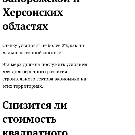
Севергазбанк (СГБ)
Херсонских
СМП Банк
областях
Сургутнефть банк (СНГБ)
Т-Банк
Ставку установят не более 2%, как по
ТАТСОЦБАНК
дальневосточной ипотеке.
ТрансКапиталБанк (ТКБ)
Эта мера должна послужить условием
УБРиР
для долгосрочного развития
Урал ФД Банк
строительного сектора экономики на
УРАЛПРОМБАНК
этих территориях.
Фора-Банк
Снизится ли
ЧЕЛИНДБАНК
стоимость
ЧЕЛЯБИНВЕСТБАНК
Энергобанк
квадратного