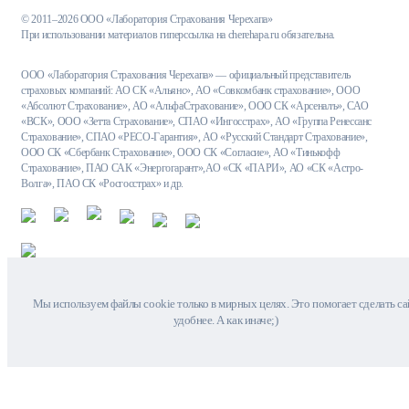
Интеза банк
© 2011–2026 ООО «Лаборатория Страхования Черехапа»
При использовании материалов гиперссылка на cherehapa.ru обязательна.
Интерпрогрессбанк
КОШЕЛЕВ-БАНК
ООО «Лаборатория Страхования Черехапа» — официальный представитель
страховых компаний: АО СК «Альянс», АО «Совкомбанк страхование», ООО
Кредит Европа Банк
«Абсолют Страхование», АО «АльфаСтрахование», ООО СК «Арсеналъ», САО
«ВСК», ООО «Зетта Страхование», СПАО «Ингосстрах», АО «Группа Ренессанс
Левобережный
Страхование», СПАО «РЕСО-Гарантия», АО «Русский Стандарт Страхование»,
ООО СК «Сбербанк Страхование», ООО СК «Согласие», АО «Тинькофф
Металлинвестбанк
Страхование», ПАО САК «Энергогарант»,АО «СК «ПАРИ», АО «СК «Астро-
Волга», ПАО СК «Росгосстрах» и др.
Московский Индустриальный
банк
Московский кредитный банк
(МКБ)
Москоммерцбанк
Мы используем файлы cookie только в мирных целях. Это помогает сделать са
удобнее. А как иначе;)
МТС банк
НОВИКОМБАНК
ПримСоцБанк