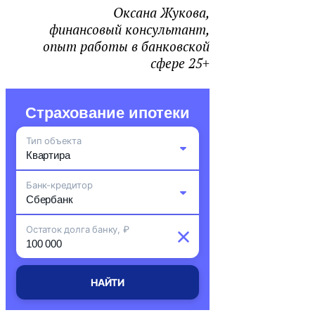
Оксана Жукова,
финансовый консультант,
опыт работы в банковской
сфере 25+
Страхование ипотеки
Тип объекта
Квартира
Банк-кредитор
Комната
Сбербанк
Остаток долга банку, ₽
Частный дом
ВТБ
Земельный участок
Альфа-Банк
Апартаменты
НАЙТИ
ДОМ.РФ Банк
Таунхаус