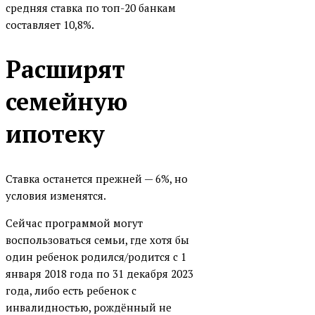
средняя ставка по топ-20 банкам
Банк Солидарность
составляет 10,8%.
Банк Союз
Расширят
БМ-Банк (бывший Банк
Возрождение)
семейную
Всероссийский банк развития
регионов
ипотеку
ГЕНБАНК
Дальневосточный банк
Ставка останется прежней — 6%, но
Инвестторгбанк
условия изменятся.
Интеза банк
Сейчас программой могут
воспользоваться семьи, где хотя бы
Интерпрогрессбанк
один ребенок родился/родится с 1
КОШЕЛЕВ-БАНК
января 2018 года по 31 декабря 2023
Кредит Европа Банк
года, либо есть ребенок с
инвалидностью, рождённый не
Левобережный