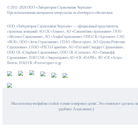
© 2011–2026 ООО «Лаборатория Страхования Черехапа»
При использовании материалов гиперссылка на cherehapa.ru обязательна.
ООО «Лаборатория Страхования Черехапа» — официальный представитель
страховых компаний: АО СК «Альянс», АО «Совкомбанк страхование», ООО
«Абсолют Страхование», АО «АльфаСтрахование», ООО СК «Арсеналъ», САО
«ВСК», ООО «Зетта Страхование», СПАО «Ингосстрах», АО «Группа Ренессанс
Страхование», СПАО «РЕСО-Гарантия», АО «Русский Стандарт Страхование»,
ООО СК «Сбербанк Страхование», ООО СК «Согласие», АО «Тинькофф
Страхование», ПАО САК «Энергогарант»,АО «СК «ПАРИ», АО «СК «Астро-
Волга», ПАО СК «Росгосстрах» и др.
Мы используем файлы cookie только в мирных целях. Это помогает сделать са
удобнее. А как иначе;)