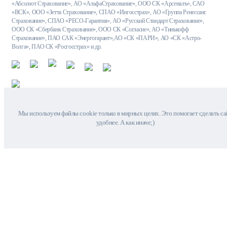
«Абсолют Страхование», АО «АльфаСтрахование», ООО СК «Арсеналъ», САО
«ВСК», ООО «Зетта Страхование», СПАО «Ингосстрах», АО «Группа Ренессанс
Страхование», СПАО «РЕСО-Гарантия», АО «Русский Стандарт Страхование»,
ООО СК «Сбербанк Страхование», ООО СК «Согласие», АО «Тинькофф
Страхование», ПАО САК «Энергогарант»,АО «СК «ПАРИ», АО «СК «Астро-
Волга», ПАО СК «Росгосстрах» и др.
Мы используем файлы cookie только в мирных целях. Это помогает сделать са
удобнее. А как иначе;)