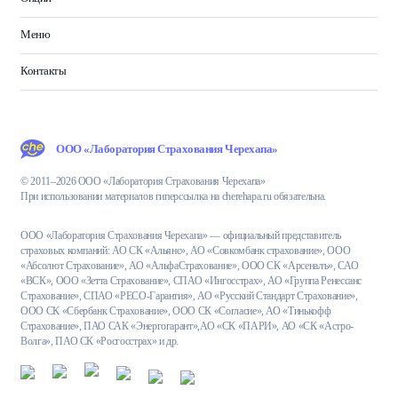
Меню
Контакты
ООО «Лаборатория Страхования Черехапа»
© 2011–2026 ООО «Лаборатория Страхования Черехапа»
При использовании материалов гиперссылка на cherehapa.ru обязательна.
ООО «Лаборатория Страхования Черехапа» — официальный представитель
страховых компаний: АО СК «Альянс», АО «Совкомбанк страхование», ООО
«Абсолют Страхование», АО «АльфаСтрахование», ООО СК «Арсеналъ», САО
«ВСК», ООО «Зетта Страхование», СПАО «Ингосстрах», АО «Группа Ренессанс
Страхование», СПАО «РЕСО-Гарантия», АО «Русский Стандарт Страхование»,
ООО СК «Сбербанк Страхование», ООО СК «Согласие», АО «Тинькофф
Страхование», ПАО САК «Энергогарант»,АО «СК «ПАРИ», АО «СК «Астро-
Волга», ПАО СК «Росгосстрах» и др.