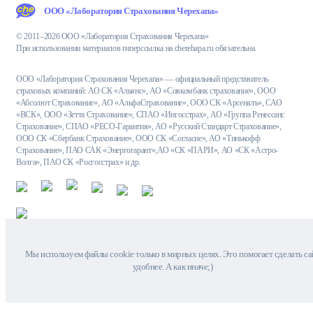
ООО «Лаборатория Страхования Черехапа»
© 2011–2026 ООО «Лаборатория Страхования Черехапа»
При использовании материалов гиперссылка на cherehapa.ru обязательна.
ООО «Лаборатория Страхования Черехапа» — официальный представитель
страховых компаний: АО СК «Альянс», АО «Совкомбанк страхование», ООО
«Абсолют Страхование», АО «АльфаСтрахование», ООО СК «Арсеналъ», САО
«ВСК», ООО «Зетта Страхование», СПАО «Ингосстрах», АО «Группа Ренессанс
Страхование», СПАО «РЕСО-Гарантия», АО «Русский Стандарт Страхование»,
ООО СК «Сбербанк Страхование», ООО СК «Согласие», АО «Тинькофф
Страхование», ПАО САК «Энергогарант»,АО «СК «ПАРИ», АО «СК «Астро-
Волга», ПАО СК «Росгосстрах» и др.
Мы используем файлы cookie только в мирных целях. Это помогает сделать са
удобнее. А как иначе;)