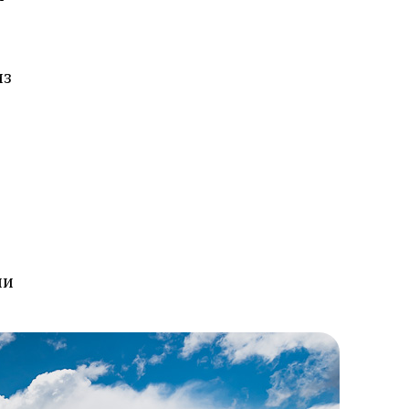
из
ии