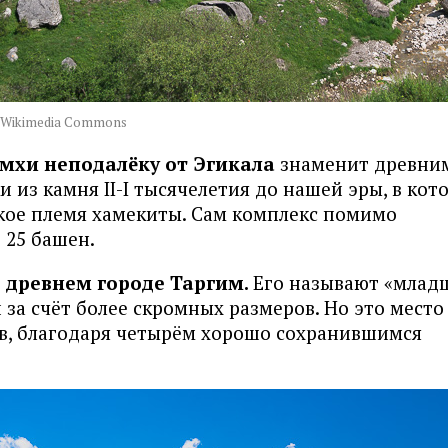
a Wikimedia Commons
мхи неподалёку от Эгикала
знаменит древни
 из камня II-I тысячелетия до нашей эры, в кот
ое племя хамекиты. Сам комплекс помимо
 25 башен.
 древнем городе Таргим.
Его называют «мла
за счёт более скромных размеров. Но это место
ов, благодаря четырём хорошо сохранившимся