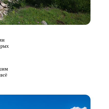
ми
орых
дшим
 всё