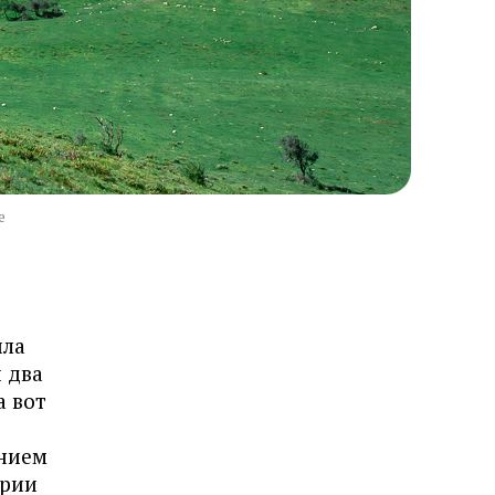
е
ила
 два
а вот
ением
ории