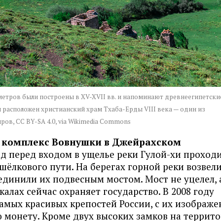
метров были построены в XV-XVII вв. и напоминают древнеегипетски
 расположен христианский храм Тхаба-Ерды VIII века — один из
ров, CC BY-SA 4.0, via Wikimedia Commons
 комплекс Вовнушки в Джейрахском
д перед входом в ущелье реки Гулой-хи проход
шёлкового пути. На берегах горной реки возвели
единили их подвесным мостом. Мост не уцелел, 
алах сейчас охраняет государство. В 2008 году
самых красивых крепостей России, с их изображ
 монету. Кроме двух высоких замков на террит