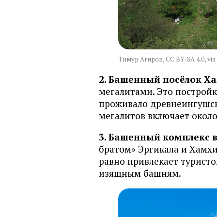
Тимур Агиров, CC BY-SA 4.0, vi
2. Башенный посёлок Ха
мегалитами. Это постройки
проживало древнеингушск
мегалитов включает около
3. Башенный комплекс в
братом» Эргикала и Хамхи 
равно привлекает турист
изящным башням.