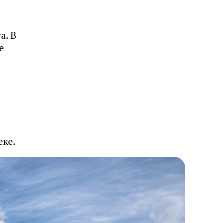
а. В
е
еке.