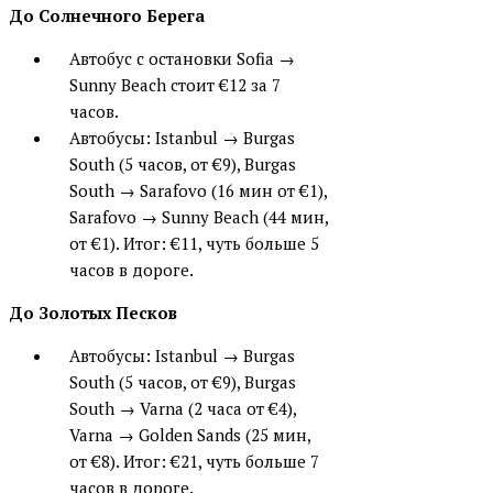
До Солнечного Берега
Автобус с остановки Sofia →
Sunny Beach стоит
€12 за 7
часов
.
Автобусы: Istanbul → Burgas
South (5 часов, от €9), Burgas
South → Sarafovo (16 мин от €1),
Sarafovo → Sunny Beach (44 мин,
от €1). Итог:
€11, чуть больше 5
часов в дороге
.
До Золотых Песков
Автобусы: Istanbul → Burgas
South (5 часов, от €9), Burgas
South → Varna (2 часа от €4),
Varna → Golden Sands (25 мин,
от €8). Итог:
€21, чуть больше 7
часов в дороге
.