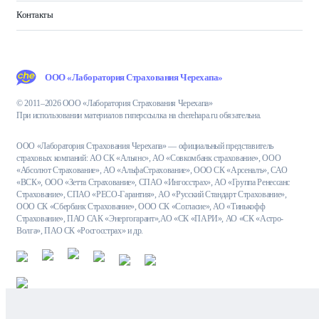
Контакты
ООО «Лаборатория Страхования Черехапа»
© 2011–2026 ООО «Лаборатория Страхования Черехапа»
При использовании материалов гиперссылка на cherehapa.ru обязательна.
ООО «Лаборатория Страхования Черехапа» — официальный представитель
страховых компаний: АО СК «Альянс», АО «Совкомбанк страхование», ООО
«Абсолют Страхование», АО «АльфаСтрахование», ООО СК «Арсеналъ», САО
«ВСК», ООО «Зетта Страхование», СПАО «Ингосстрах», АО «Группа Ренессанс
Страхование», СПАО «РЕСО-Гарантия», АО «Русский Стандарт Страхование»,
ООО СК «Сбербанк Страхование», ООО СК «Согласие», АО «Тинькофф
Страхование», ПАО САК «Энергогарант»,АО «СК «ПАРИ», АО «СК «Астро-
Волга», ПАО СК «Росгосстрах» и др.