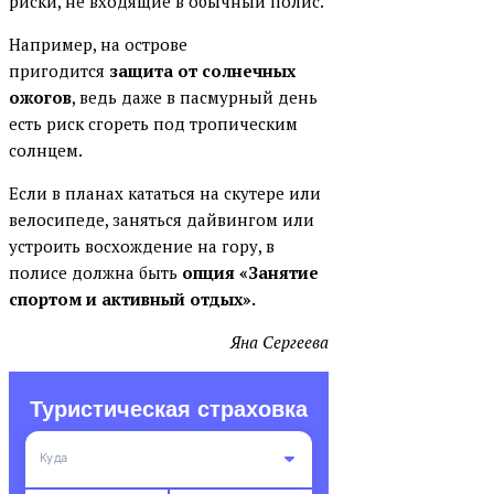
риски, не входящие в обычный полис.
Например, на острове
пригодится
защита от солнечных
ожогов
, ведь даже в пасмурный день
есть риск сгореть под тропическим
солнцем.
Если в планах кататься на скутере или
велосипеде, заняться дайвингом или
устроить восхождение на гору, в
полисе должна быть
опция «Занятие
спортом и активный отдых».
Яна Сергеева
Туристическая страховка
Куда
ВСЕ СТРАНЫ
ВСЕ ВИДЫ СПОРТА