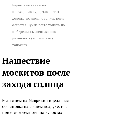
Береговую линию на
популярных курортах чистят
хорошо, но риск поранить ноги
остаётся. Лучше всего ходить по
побережью в специальных
резиновых (коралловых)
тапочках.
Нашествие
москитов после
захода солнца
Если днём на Маврикии идеальная
обстановка на свежем воздухе, то с
приходом темноты на курортах