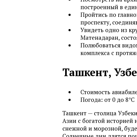
построенный в един
Пройтись по главно
проспекту, соединя
Увидеть одно из к
Матенадаран, состо
Полюбоваться видом
комплекса с протя
Ташкент, Узб
Стоимость авиабилет
Погода: от 0 до 8°С
Ташкент — столица Узбек
Азии с богатой историей 
снежной и морозной, буде
Солнечные дни длятся поч