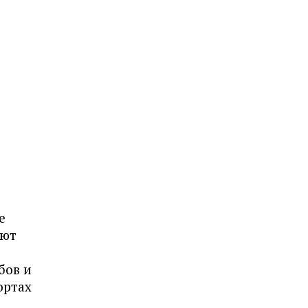
е
ают
бов и
ортах