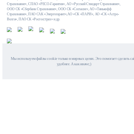
Страхование», СПАО «РЕСО-Гарантия», АО «Русский Стандарт Страхование»,
ООО СК «Сбербанк Страхование», ООО СК «Согласие», АО «Тинькофф
Страхование», ПАО САК «Энергогарант»,АО «СК «ПАРИ», АО «СК «Астро-
Волга», ПАО СК «Росгосстрах» и др.
Мы используем файлы cookie только в мирных целях. Это помогает сделать са
удобнее. А как иначе;)