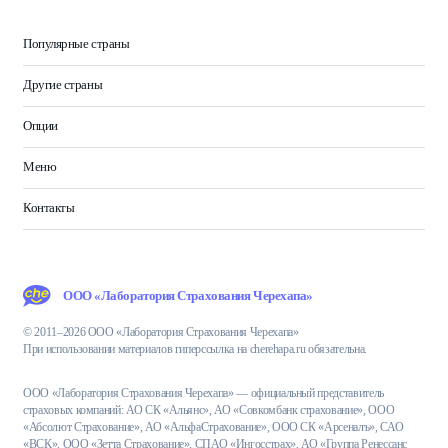
Популярные страны
Другие страны
Опции
Меню
Контакты
ООО «Лаборатория Страхования Черехапа»
© 2011–2026 ООО «Лаборатория Страхования Черехапа»
При использовании материалов гиперссылка на cherehapa.ru обязательна.
ООО «Лаборатория Страхования Черехапа» — официальный представитель
страховых компаний: АО СК «Альянс», АО «Совкомбанк страхование», ООО
«Абсолют Страхование», АО «АльфаСтрахование», ООО СК «Арсеналъ», САО
«ВСК», ООО «Зетта Страхование», СПАО «Ингосстрах», АО «Группа Ренессанс