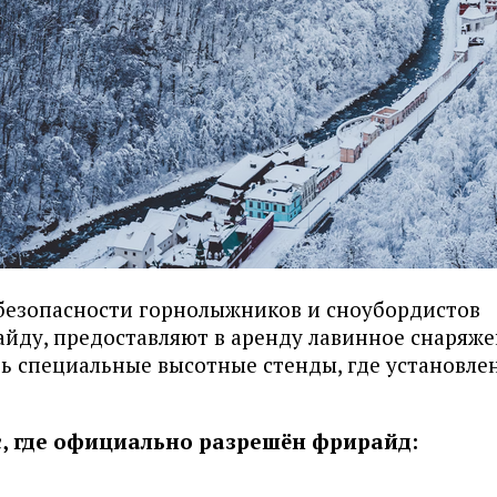
 безопасности горнолыжников и сноубордистов
айду, предоставляют в аренду лавинное снаряж
сть специальные высотные стенды, где установле
сс, где официально разрешён фрирайд: