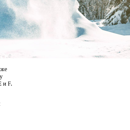
аже
у
 и F.
й