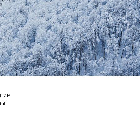
ение
ны