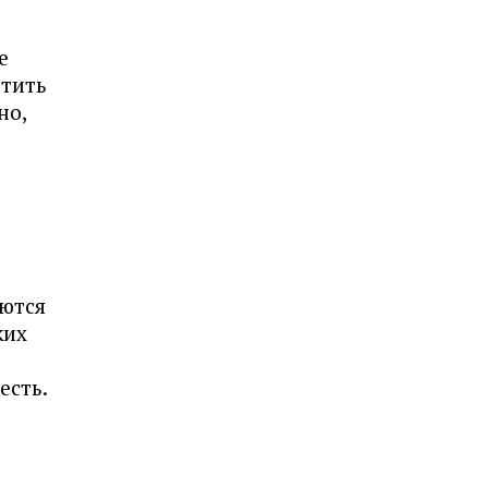
е
етить
но,
аются
ких
есть.