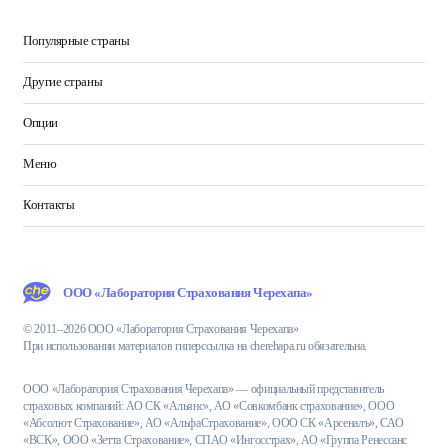
Популярные страны
Другие страны
Опции
Меню
Контакты
ООО «Лаборатория Страхования Черехапа»
© 2011–2026 ООО «Лаборатория Страхования Черехапа»
При использовании материалов гиперссылка на cherehapa.ru обязательна.
ООО «Лаборатория Страхования Черехапа» — официальный представитель
страховых компаний: АО СК «Альянс», АО «Совкомбанк страхование», ООО
«Абсолют Страхование», АО «АльфаСтрахование», ООО СК «Арсеналъ», САО
«ВСК», ООО «Зетта Страхование», СПАО «Ингосстрах», АО «Группа Ренессанс