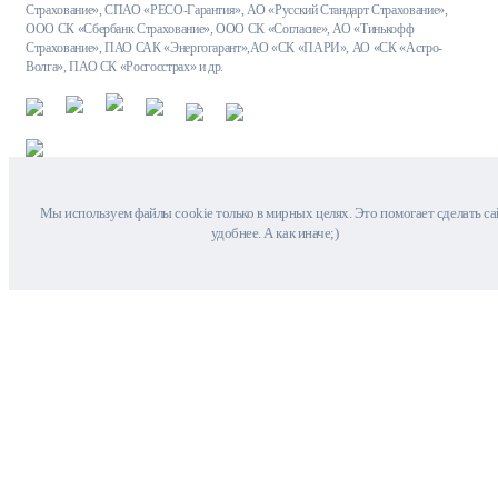
Страхование», СПАО «РЕСО-Гарантия», АО «Русский Стандарт Страхование»,
ООО СК «Сбербанк Страхование», ООО СК «Согласие», АО «Тинькофф
Страхование», ПАО САК «Энергогарант»,АО «СК «ПАРИ», АО «СК «Астро-
Волга», ПАО СК «Росгосстрах» и др.
Мы используем файлы cookie только в мирных целях. Это помогает сделать са
удобнее. А как иначе;)