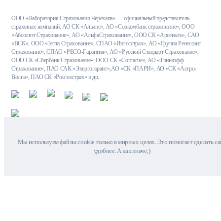
ООО «Лаборатория Страхования Черехапа» — официальный представитель
страховых компаний: АО СК «Альянс», АО «Совкомбанк страхование», ООО
«Абсолют Страхование», АО «АльфаСтрахование», ООО СК «Арсеналъ», САО
«ВСК», ООО «Зетта Страхование», СПАО «Ингосстрах», АО «Группа Ренессанс
Страхование», СПАО «РЕСО-Гарантия», АО «Русский Стандарт Страхование»,
ООО СК «Сбербанк Страхование», ООО СК «Согласие», АО «Тинькофф
Страхование», ПАО САК «Энергогарант»,АО «СК «ПАРИ», АО «СК «Астро-
Волга», ПАО СК «Росгосстрах» и др.
Мы используем файлы cookie только в мирных целях. Это помогает сделать са
удобнее. А как иначе;)