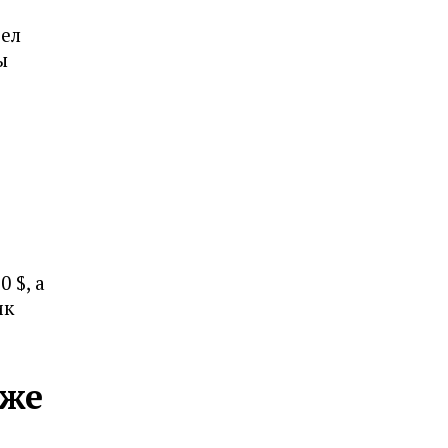
ъел
ы
 $, а
ик
оже