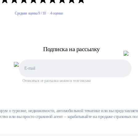
Годовой полис
Годовой полис
Средняя оценка 9 / 10 · 4 оценки
Подписка на рассылку
Отписаться от рассылки можно в теле письма
, форум о туризме, недвижимости, автомобильной тематике или вы представляет
нтство или вы просто страховой агент – зарабатывайте на продаже страховых п