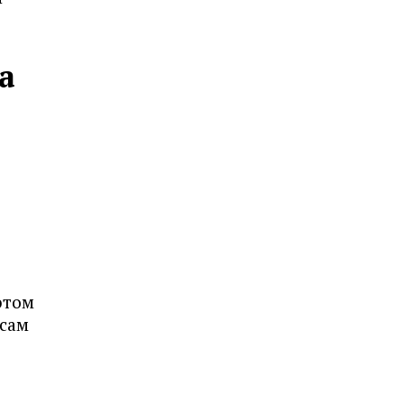
а
этом
 сам