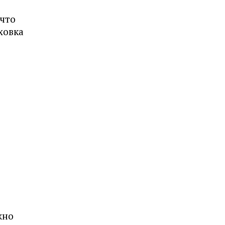
 что
ховка
жно