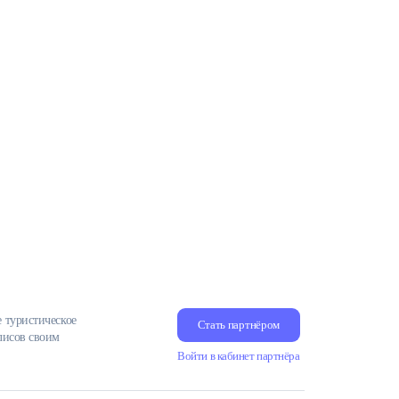
е туристическое
Стать партнёром
олисов своим
Войти в кабинет партнёра