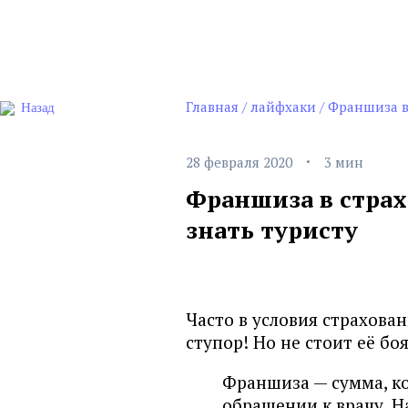
Главная
/
лайфхаки
/
Франшиза в
Назад
·
28 февраля 2020
3 мин
Франшиза в страх
знать туристу
Часто в условия страхова
ступор! Но не стоит её бо
Франшиза — сумма, ко
обращении к врачу. Н