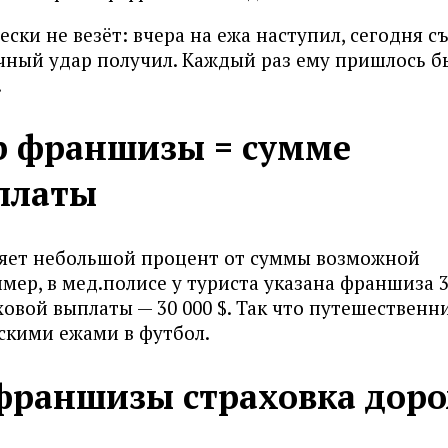
ски не везёт: вчера на ежа наступил, сегодня с
нечный удар получил. Каждый раз ему пришлось б
.
р франшизы = сумме
платы
яет небольшой процент от суммы возможной
ер, в мед.полисе у туриста указана франшиза 30
овой выплаты — 30 000 $. Так что путешественн
скими ежами в футбол.
 франшизы страховка дор