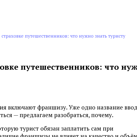
 страховке путешественников: что нужно знать туристу
овке путешественников: что ну
ния включают франшизу. Уже одно название ввод
яться — предлагаем разобраться, почему.
торую турист обязан заплатить сам при
аличие франшизы не влияет на качество и объё