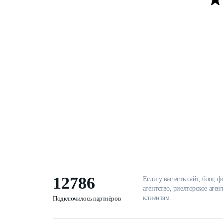
24
24
25
25
26
26
27
27
28
28
29
29
30
30
31
31
12786
Если у вас есть сайт, блог
агентство, риелторское аге
клиентам.
Подключилось партнёров