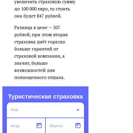
увеличить страховую сумму
до 100 000 евро, то стоить
она будет 847 рублей.
Разница в цене — 307
рублей, при этом вторая
страховка даёт гораздо
больше гарантий от
страховой компании, а
значит, больше
возможностей для
полноценного отдыха.
Туристическая страховка
Куда
ВСЕ СТРАНЫ
ВСЕ ВИДЫ СПОРТА
Август
Август
2026
2026
Турист:
30 лет
Ничего не найдено
Все страны Шенгена
Когда
Обратно
Добавить туриста
ВСЕ СТРАНЫ
ВСЕ ВИДЫ СПОРТА
ПН
ПН
ВТ
ВТ
СР
СР
ЧТ
ЧТ
ПТ
ПТ
ВСЕ СТРАНЫ
ВСЕ ВИДЫ СПОРТА
СБ
СБ
ВС
ВС