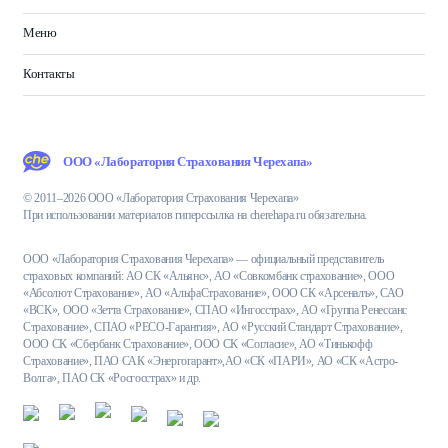
Меню
Контакты
ООО «Лаборатория Страхования Черехапа»
© 2011–2026 ООО «Лаборатория Страхования Черехапа»
При использовании материалов гиперссылка на cherehapa.ru обязательна.
ООО «Лаборатория Страхования Черехапа» — официальный представитель
страховых компаний: АО СК «Альянс», АО «Совкомбанк страхование», ООО
«Абсолют Страхование», АО «АльфаСтрахование», ООО СК «Арсеналъ», САО
«ВСК», ООО «Зетта Страхование», СПАО «Ингосстрах», АО «Группа Ренессанс
Страхование», СПАО «РЕСО-Гарантия», АО «Русский Стандарт Страхование»,
ООО СК «Сбербанк Страхование», ООО СК «Согласие», АО «Тинькофф
Страхование», ПАО САК «Энергогарант»,АО «СК «ПАРИ», АО «СК «Астро-
Волга», ПАО СК «Росгосстрах» и др.