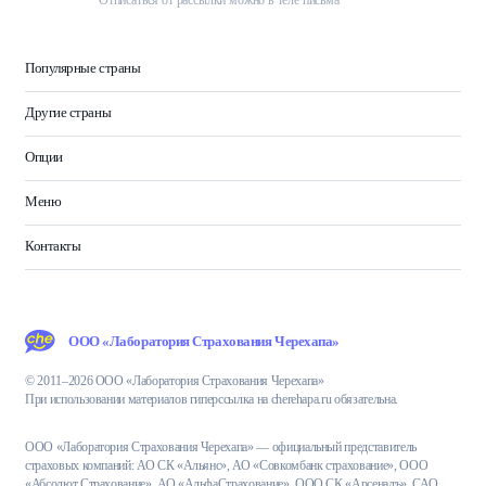
Отписаться от рассылки можно в теле письма
Популярные страны
Другие страны
Опции
Меню
Контакты
ООО «Лаборатория Страхования Черехапа»
© 2011–2026 ООО «Лаборатория Страхования Черехапа»
При использовании материалов гиперссылка на cherehapa.ru обязательна.
ООО «Лаборатория Страхования Черехапа» — официальный представитель
страховых компаний: АО СК «Альянс», АО «Совкомбанк страхование», ООО
«Абсолют Страхование», АО «АльфаСтрахование», ООО СК «Арсеналъ», САО