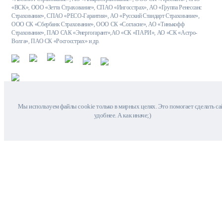
«ВСК», ООО «Зетта Страхование», СПАО «Ингосстрах», АО «Группа Ренессанс
Страхование», СПАО «РЕСО-Гарантия», АО «Русский Стандарт Страхование»,
ООО СК «Сбербанк Страхование», ООО СК «Согласие», АО «Тинькофф
Страхование», ПАО САК «Энергогарант»,АО «СК «ПАРИ», АО «СК «Астро-
Волга», ПАО СК «Росгосстрах» и др.
Мы используем файлы cookie только в мирных целях. Это помогает сделать са
удобнее. А как иначе;)