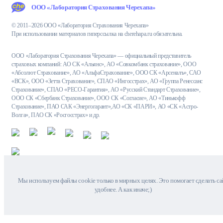
ООО «Лаборатория Страхования Черехапа»
© 2011–2026 ООО «Лаборатория Страхования Черехапа»
При использовании материалов гиперссылка на cherehapa.ru обязательна.
ООО «Лаборатория Страхования Черехапа» — официальный представитель
страховых компаний: АО СК «Альянс», АО «Совкомбанк страхование», ООО
«Абсолют Страхование», АО «АльфаСтрахование», ООО СК «Арсеналъ», САО
«ВСК», ООО «Зетта Страхование», СПАО «Ингосстрах», АО «Группа Ренессанс
Страхование», СПАО «РЕСО-Гарантия», АО «Русский Стандарт Страхование»,
ООО СК «Сбербанк Страхование», ООО СК «Согласие», АО «Тинькофф
Страхование», ПАО САК «Энергогарант»,АО «СК «ПАРИ», АО «СК «Астро-
Волга», ПАО СК «Росгосстрах» и др.
Мы используем файлы cookie только в мирных целях. Это помогает сделать са
удобнее. А как иначе;)