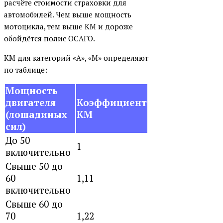
расчёте стоимости страховки для
автомобилей. Чем выше мощность
мотоцикла, тем выше КМ и дороже
обойдётся полис ОСАГО.
КМ для
категорий «А», «М» определяют
по таблице:
Мощность
двигателя
Коэффициент
(лошадиных
КМ
сил)
До 50
1
включительно
Свыше 50 до
60
1,11
включительно
Свыше 60 до
70
1,22