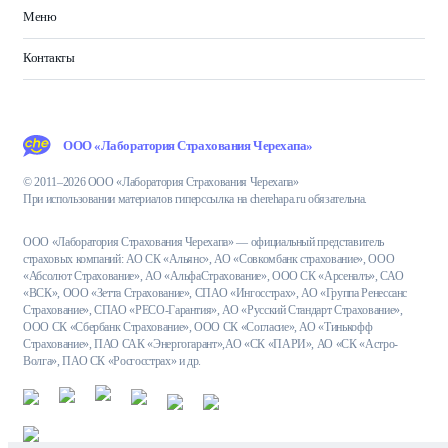
Меню
Контакты
ООО «Лаборатория Страхования Черехапа»
© 2011–2026 ООО «Лаборатория Страхования Черехапа»
При использовании материалов гиперссылка на cherehapa.ru обязательна.
ООО «Лаборатория Страхования Черехапа» — официальный представитель
страховых компаний: АО СК «Альянс», АО «Совкомбанк страхование», ООО
«Абсолют Страхование», АО «АльфаСтрахование», ООО СК «Арсеналъ», САО
«ВСК», ООО «Зетта Страхование», СПАО «Ингосстрах», АО «Группа Ренессанс
Страхование», СПАО «РЕСО-Гарантия», АО «Русский Стандарт Страхование»,
ООО СК «Сбербанк Страхование», ООО СК «Согласие», АО «Тинькофф
Страхование», ПАО САК «Энергогарант»,АО «СК «ПАРИ», АО «СК «Астро-
Волга», ПАО СК «Росгосстрах» и др.