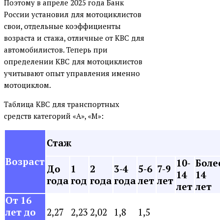
Поэтому в апреле 2025 года Банк
России установил для мотоциклистов
свои, отдельные коэффициенты
возраста и стажа, отличные от КВС для
автомобилистов. Теперь при
определении КВС для мотоциклистов
учитывают опыт управления именно
мотоциклом.
Таблица КВС для транспортных
средств категорий «А», «М»:
Стаж
Возраст
10-
Боле
До
1
2
3-4
5-6
7-9
14
14
года
год
года
года
лет
лет
лет
лет
От 16
лет до
2,27
2,23
2,02
1,8
1,5