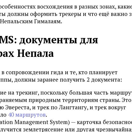
 особенностях восхождения в разных зонах, каки
ы должны оформить трекеры и что ещё важно з
 Непальским Гималаям.
MS: документы для
рах Непала
в сопровождении гида и те, кто планирует
уппы, должны заранее получить 2 документа:
е на трекинг, поскольку большая часть маршру
храняемым природным территориям страны. Это
ю Эвереста, и трек по Лангтангу, и трек вокруг
оло
40 маршрутов
.
mation Management System) — карточка безопасно
 случится землетрясение или другая чрезвычайна