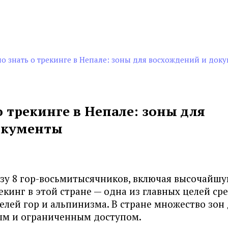
о знать о трекинге в Непале: зоны для восхождений и док
о трекинге в Непале: зоны для
окументы
азу 8 гор-восьмитысячников, включая высочайш
екинг в этой стране — одна из главных целей ср
елей гор и альпинизма. В стране множество зон
ым и ограниченным доступом.