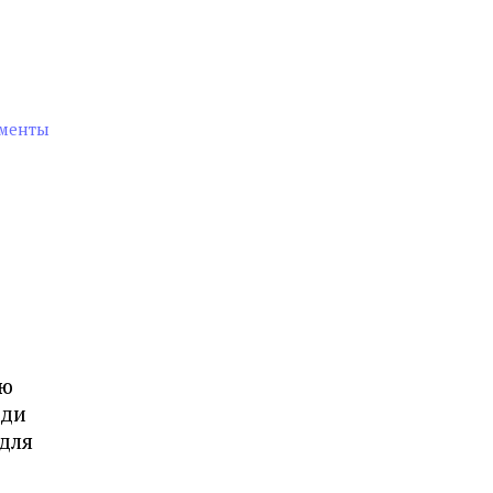
ументы
ую
еди
 для