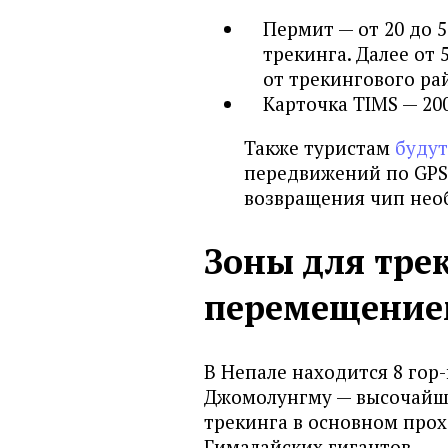
Пермит — от 20 до 5
трекинга. Далее от 5
от трекингового ра
Карточка TIMS — 200
Также туристам
будут
передвижений по GPS. 
возвращения чип нео
Зоны для тре
перемещение
В Непале находится 8 гор
Джомолунгму — высочайш
трекинга в основном прох
Гималайских гигантов.