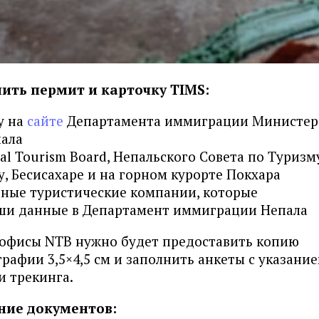
чить пермит и карточку TIMS:
у на
сайте
Департамента иммиграции Министер
пала
al Tourism Board, Непальского Совета по Туризм
у, Бесисахаре и на горном курорте Покхара
нные туристические компании, которые
ши данные в Департамент иммиграции Непала
офисы NTB нужно будет предоставить копию
графии 3,5×4,5 см и заполнить анкеты с указани
и трекинга.
ние документов: