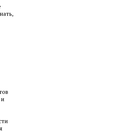
е
нать,
тов
 и
сти
я