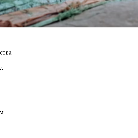
ства
у.
ем