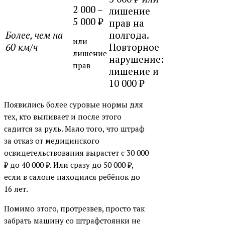
2 000 –
лишение
5 000
₽
прав на
Более, чем на
полгода.
или
60 км/ч
Повторное
лишение
нарушение:
прав
лишение и
10 000
₽
Появились более суровые нормы для
тех, кто выпивает и после этого
садится за руль. Мало того, что штраф
за отказ от медицинского
освидетельствования вырастет с 30 000
₽
до 40 000
₽
. Или сразу до 50 000
₽
,
если в салоне находился ребёнок до
16 лет.
Помимо этого, протрезвев, просто так
забрать машину со штрафстоянки не