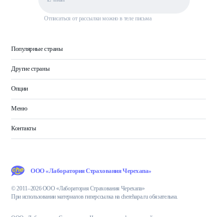
Отписаться от рассылки можно в теле письма
Популярные страны
Другие страны
Опции
Меню
Контакты
ООО «Лаборатория Страхования Черехапа»
© 2011–2026 ООО «Лаборатория Страхования Черехапа»
При использовании материалов гиперссылка на cherehapa.ru обязательна.