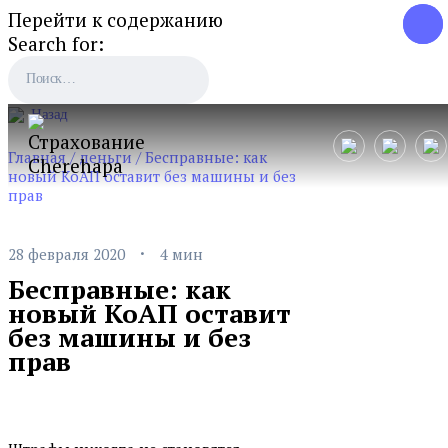
Перейти к содержанию
Search for:
Назад
Главная
/
деньги
/
Бесправные: как
новый КоАП оставит без машины и без
прав
·
28 февраля 2020
4 мин
Бесправные: как
новый КоАП оставит
без машины и без
прав