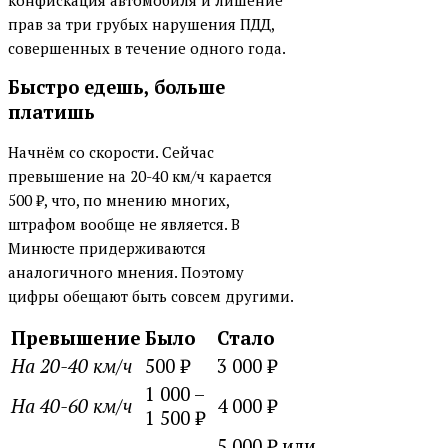
конфискация автомобиля и лишение
прав за три грубых нарушения ПДД,
совершенных в течение одного года.
Быстро едешь, больше
платишь
Начнём со скорости. Сейчас
превышение на 20-40 км/ч карается
500
₽
, что, по мнению многих,
штрафом вообще не является. В
Минюсте придерживаются
аналогичного мнения. Поэтому
цифры обещают быть совсем другими.
Превышение
Было
Стало
На 20-40 км/ч
500
₽
3 000
₽
1 000 –
На 40-60 км/ч
4 000
₽
1 500
₽
5 000
₽
или