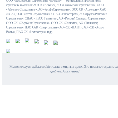
ООО «Лаборатория Страхования Черехапа» — официальный представитель
страховых компаний: АО СК «Альянс», АО «Совкомбанк страхование», ООО
«Абсолют Страхование», АО «АльфаСтрахование», ООО СК «Арсеналъ», САО
«ВСК», ООО «Зетта Страхование», СПАО «Ингосстрах», АО «Группа Ренессанс
Страхование», СПАО «РЕСО-Гарантия», АО «Русский Стандарт Страхование»,
ООО СК «Сбербанк Страхование», ООО СК «Согласие», АО «Тинькофф
Страхование», ПАО САК «Энергогарант»,АО «СК «ПАРИ», АО «СК «Астро-
Волга», ПАО СК «Росгосстрах» и др.
Мы используем файлы cookie только в мирных целях. Это помогает сделать са
удобнее. А как иначе;)