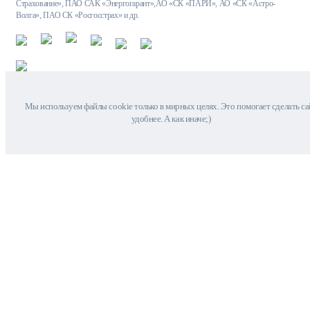
Страхование», ПАО САК «Энергогарант»,АО «СК «ПАРИ», АО «СК «Астро-
Волга», ПАО СК «Росгосстрах» и др.
Мы используем файлы cookie только в мирных целях. Это помогает сделать са
удобнее. А как иначе;)