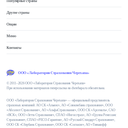
Популярные страны
Другие страны
Опции
Меню
Контакты
ООО «Лаборатория Страхования Черехапа»
© 2011–2026 ООО «Лаборатория Страхования Черехапа»
При использовании материалов гиперссылка на cherehapa.ru обязательна.
ООО «Лаборатория Страхования Черехапа» — официальный представитель
страховых компаний: АО СК «Альянс», АО «Совкомбанк страхование», ООО
«Абсолют Страхование», АО «АльфаСтрахование», ООО СК «Арсеналъ», САО
«ВСК», ООО «Зетта Страхование», СПАО «Ингосстрах», АО «Группа Ренессанс
Страхование», СПАО «РЕСО-Гарантия», АО «Русский Стандарт Страхование»,
ООО СК «Сбербанк Страхование», ООО СК «Согласие», АО «Тинькофф