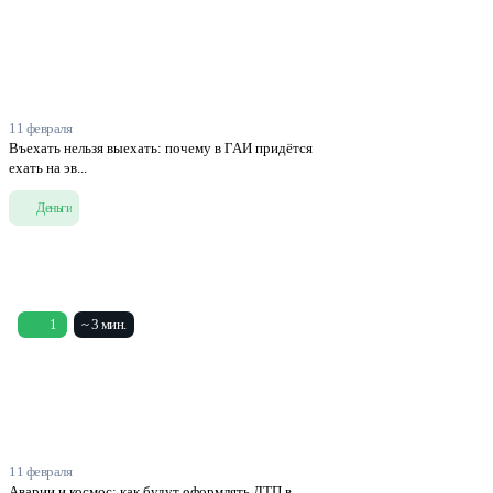
11 февраля
Въехать нельзя выехать: почему в ГАИ придётся
ехать на эв...
Деньги
1
~ 3 мин.
11 февраля
Аварии и космос: как будут оформлять ДТП в