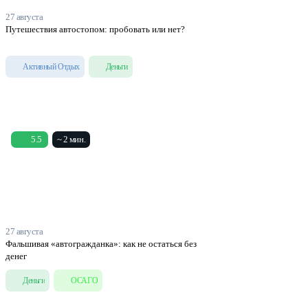
27 августа
Путешествия автостопом: пробовать или нет?
Активный Отдых
Деньги
5.5
~ 2 мин.
27 августа
Фальшивая «автогражданка»: как не остаться без
денег
Деньги
ОСАГО