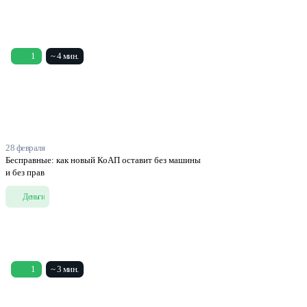
1
~ 4 мин.
28 февраля
Бесправные: как новый КоАП оставит без машины
и без прав
Деньги
1
~ 3 мин.